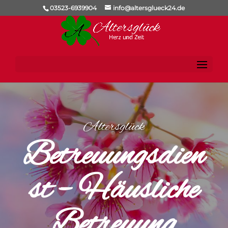
03523-6939904
info@altersglueck24.de
Altersglück
Betreuungsdien
st – Häusliche
Betreuung